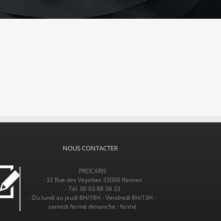
NOUS CONTACTER
PROCARIS
- 32 Rue des Veyettes 35000 Rennes
- Tél. 06 03 88 58 33
- Du lundi au jeudi 8H/18H - Vendredi 8H/13H -
samedi fermé dimanche : fermé