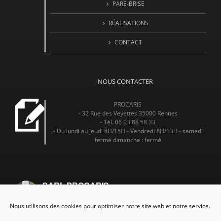
PARE-BRISE
RÉALISATIONS
CONTACT
NOUS CONTACTER
PROCARIS
- 32 Rue des Veyettes 35000 Rennes
- Tél. 06 03 88 58 33
- Du lundi au jeudi 8H/18H - Vendredi 8H/13H - samedi
fermé dimanche : fermé
SARL PROCARIS
4.7
Nous utilisons des cookies pour optimiser notre site web et notre service.
powered by
G
o
o
g
l
e