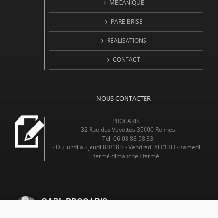
MÉCANIQUE
PARE-BRISE
RÉALISATIONS
CONTACT
NOUS CONTACTER
PROCARIS
- 32 Rue des Veyettes 35000 Rennes
- Tél. 06 03 88 58 33
- Du lundi au jeudi 8H/18H - Vendredi 8H/13H - samedi
fermé dimanche : fermé
SARL PROCARIS
4.7