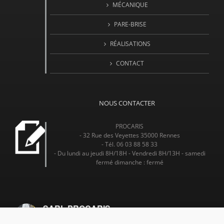
MÉCANIQUE
PARE-BRISE
RÉALISATIONS
CONTACT
NOUS CONTACTER
PROCARIS
- 32 Rue des Veyettes 35000 Rennes
- Tél. 06 03 88 58 33
- Du lundi au jeudi 8H/18H - Vendredi 8H/13H - samedi
fermé dimanche : fermé
SARL PROCARIS
4.7