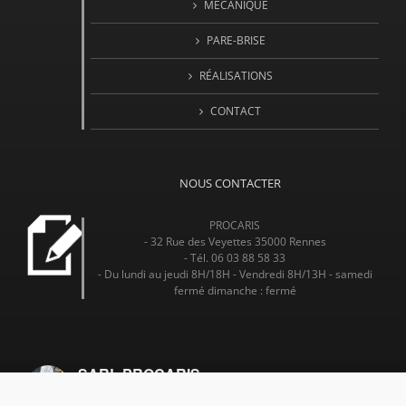
MÉCANIQUE
PARE-BRISE
RÉALISATIONS
CONTACT
NOUS CONTACTER
PROCARIS
- 32 Rue des Veyettes 35000 Rennes
- Tél. 06 03 88 58 33
- Du lundi au jeudi 8H/18H - Vendredi 8H/13H - samedi
fermé dimanche : fermé
SARL PROCARIS
4.7