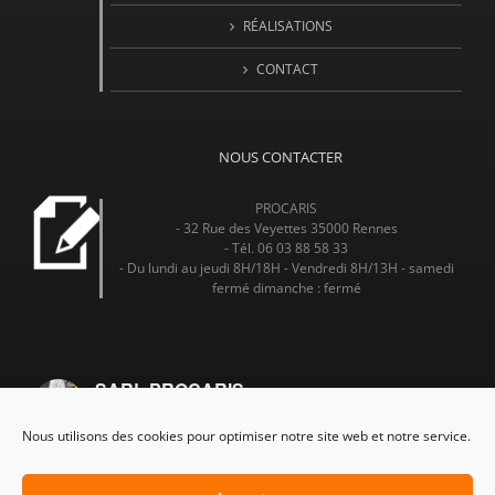
RÉALISATIONS
CONTACT
NOUS CONTACTER
PROCARIS
- 32 Rue des Veyettes 35000 Rennes
- Tél. 06 03 88 58 33
- Du lundi au jeudi 8H/18H - Vendredi 8H/13H - samedi
fermé dimanche : fermé
SARL PROCARIS
4.7
Nous utilisons des cookies pour optimiser notre site web et notre service.
powered by
G
o
o
g
l
e