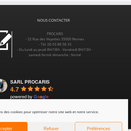
NOUS CONTACTER
PROCARIS
- 32 Rue des Veyettes 35000 Rennes
- Tél. 06 03 88 58 33
- Du lundi au jeudi 8H/18H - Vendredi 8H/13H -
samedi fermé dimanche : fermé
SARL PROCARIS
4.7
powered by
G
o
o
g
l
e
ns des cookies pour optimiser notre site web et notre service.
cepter
Refuser
Préférences